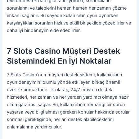
telefon destek hattı gibi farklı yollarla, kullanıcıların
sorunlarını ve taleplerini hemen hemen her zaman çözme
imkanı sağlanır. Bu sayede kullanıcılar, oyun oynarken
karşılaştıkları sorunları hızlı ve etkili bir şekilde çözebilirler ve
daha iyi bir deneyim elde edebilirler.
7 Slots Casino Müşteri Destek
Sistemindeki En İyi Noktalar
7 Slots Casino’nun müşteri destek sistemi, kullanıcıların
oyun deneyimini olumlu yönde etkileyen birkaç önemli
özellik sunmaktadır. İlk olarak, 24/7 müşteri destek
hizmetleri, her zaman ve her yerden yardımcı olmaya hazır
olma garantisi sağlar. Bu, kullanıcıların herhangi bir sorun
yaşarsa veya bilgi alması gereken konular hakkında sorular
sorması gerektiğinde, her an destek alabileceklerini
anlamalarına yardımcı olur.