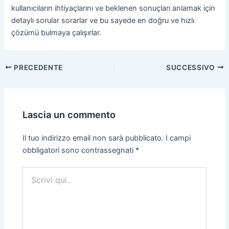
kullanıcıların ihtiyaçlarını ve beklenen sonuçları anlamak için
detaylı sorular sorarlar ve bu sayede en doğru ve hızlı
çözümü bulmaya çalışırlar.
PRECEDENTE
SUCCESSIVO
Lascia un commento
Il tuo indirizzo email non sarà pubblicato.
I campi
obbligatori sono contrassegnati
*
Scrivi
qui..