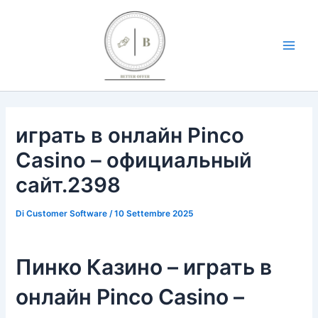
Vai
Main
al
Men
contenuto
играть в онлайн Pinco
Casino – официальный
сайт.2398
Di
Customer Software
/
10 Settembre 2025
Пинко Казино – играть в
онлайн Pinco Casino –