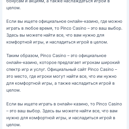
бонусам и акциям, а также наслаждаться игрой в
целом.
Если вы ищете официальное онлайн-казино, где можно
играть в любое время, то Pinco Casino – это ваш выбор.
Здесь вы можете найти все, что вам нужно для
комфортной игры, и насладиться игрой в целом.
Таким образом, Pinco Casino – это официальное
онлайн-казино, которое предлагает игрокам широкий
спектр игр и услуг. Официальный сайт Pinco Casino –
это место, где игроки могут найти все, что им нужно
для комфортной игры, а также насладиться игрой в
целом.
Если вы ищете играть в онлайн-казино, то Pinco Casino
– это ваш выбор. Здесь вы можете найти все, что вам
нужно для комфортной игры, и насладиться игрой в
целом.