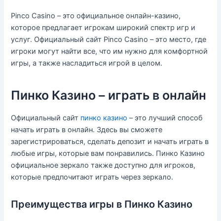
Pinco Casino – это официальное онлайн-казино,
которое предлагает игрокам широкий спектр игр и
услуг. Официальный сайт Pinco Casino – это место, где
игроки могут найти все, что им нужно для комфортной
игры, а также насладиться игрой в целом.
Пинко Казино – играть в онлайн
Официальный сайт
пинко казино
– это лучший способ
начать играть в онлайн. Здесь вы сможете
зарегистрироваться, сделать депозит и начать играть в
любые игры, которые вам понравились. Пинко Казино
официальное зеркало также доступно для игроков,
которые предпочитают играть через зеркало.
Преимущества игры в Пинко Казино