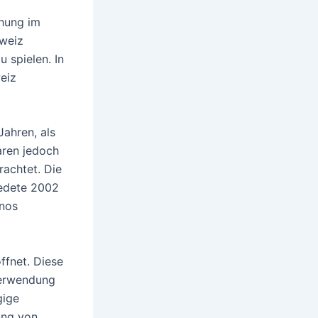
chung im
hweiz
u spielen. In
eiz
Jahren, als
aren jedoch
rachtet. Die
iedete 2002
inos
ffnet. Diese
Verwendung
gige
ung von