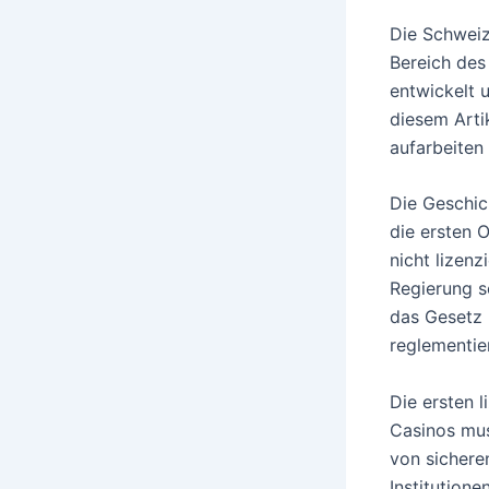
Die Schweiz
Bereich des
entwickelt u
diesem Arti
aufarbeiten
Die Geschic
die ersten 
nicht lizenz
Regierung s
das Gesetz 
reglementie
Die ersten 
Casinos mus
von sicher
Institution