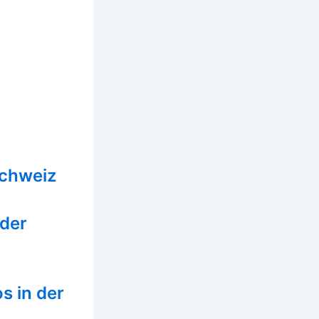
Schweiz
 der
s in der