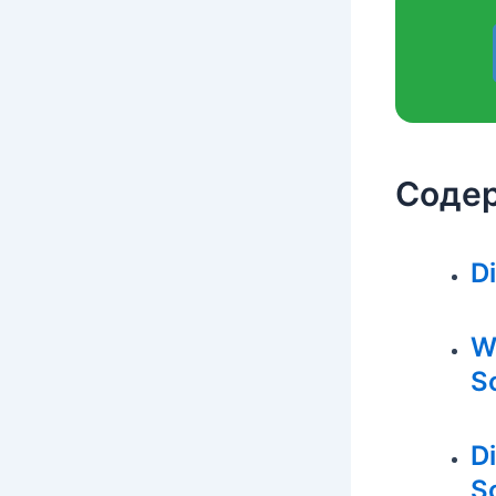
Соде
D
W
S
D
S