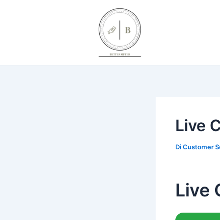
Vai
al
contenuto
Live 
Di
Customer S
Live 