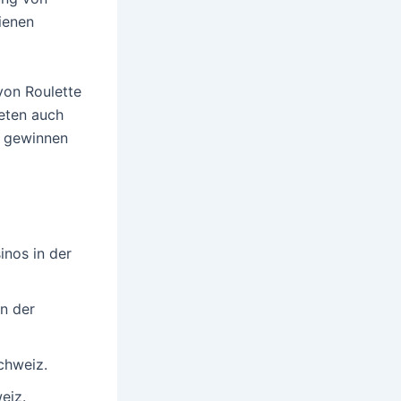
dienen
von Roulette
ieten auch
u gewinnen
inos in der
n der
chweiz.
eiz.