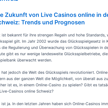
ie Zukunft von Live Casinos online in d
chweiz: Trends und Prognosen
 ist bekannt für ihre strengen Regeln und hohe Standards,
cksspiel gilt. Im Jahr 2002 wurde das Glücksspielgesetz in K
s die Regulierung und Überwachung von Glücksspielen in d
eute gibt es nur wenige landesweite Glücksspielbetriebe, di
Spielbank überwacht werden.
 hat jedoch die Welt des Glücksspiels revolutioniert. Onlin
ern aus der ganzen Welt die Möglichkeit, von überall aus zu
her ist es, in einem Online-Casino zu spielen? Gibt es tatsä
 Live-Casinos online Schweiz?
 ist ja. In den letzten Jahren haben sich Online-Casinos i