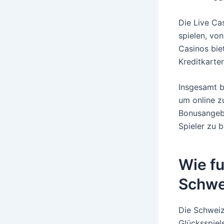
Die Live Ca
spielen, vo
Casinos bie
Kreditkarte
Insgesamt b
um online z
Bonusangeb
Spieler zu b
Wie fu
Schwe
Die Schweiz
Glücksspiel