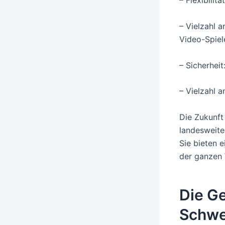
– Flexibilit
– Vielzahl 
Video-Spiel
– Sicherhei
– Vielzahl 
Die Zukunft
landesweite
Sie bieten e
der ganzen W
Die Ge
Schwe