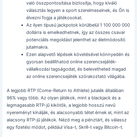
való összpontosítása biztosítja, hogy kiváló
választás legyen a sport szerelmeseinek, és Ön is
élvezni fogja a játékosokat.
Az ilyen típusú jackpotok körülbelül 1 100 000 000
dollárra is emelkedhetnek, így az összes csavar
potenciális megoldást jelenthet az életmódosító
jutalmakra.
Ezen alapvető lépések követésével könnyedén és
gyorsan beállíthatod online szerencsejáték-
vállalkozási tagságodat, és belevetheted magad
az online szerencsejáték szórakoztató világába.
A legjobb RTP (Come-Return to Athlete) jutalék általában
96% vagy több. Az olyan játékok, mint a blackjack és a
legmagasabb RTP-jű kikötők, a legjobb hosszú nevű
nyereményt kínálják, és alacsonyabb tétet érnek el, mint az
alacsony RTP-jű játékok. Nézd meg a pénztárt, és válassz
egy fizetési módot, például Visa-t, Skrill-t vagy Bitcoin-t.