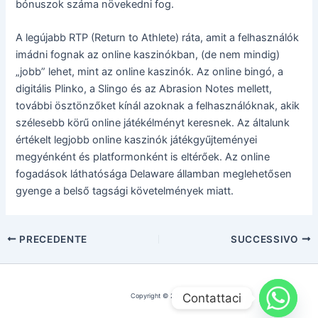
bónuszok száma növekedni fog.
A legújabb RTP (Return to Athlete) ráta, amit a felhasználók
imádni fognak az online kaszinókban, (de nem mindig)
„jobb” lehet, mint az online kaszinók. Az online bingó, a
digitális Plinko, a Slingo és az Abrasion Notes mellett,
további ösztönzőket kínál azoknak a felhasználóknak, akik
szélesebb körű online játékélményt keresnek. Az általunk
értékelt legjobb online kaszinók játékgyűjteményei
megyénként és platformonként is eltérőek. Az online
fogadások láthatósága Delaware államban meglehetősen
gyenge a belső tagsági követelmények miatt.
PRECEDENTE
SUCCESSIVO
Contattaci
Copyright © 2026