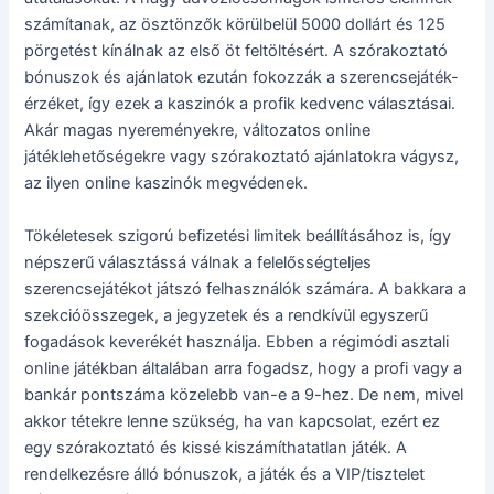
számítanak, az ösztönzők körülbelül 5000 dollárt és 125
pörgetést kínálnak az első öt feltöltésért. A szórakoztató
bónuszok és ajánlatok ezután fokozzák a szerencsejáték-
érzéket, így ezek a kaszinók a profik kedvenc választásai.
Akár magas nyereményekre, változatos online
játéklehetőségekre vagy szórakoztató ajánlatokra vágysz,
az ilyen online kaszinók megvédenek.
Tökéletesek szigorú befizetési limitek beállításához is, így
népszerű választássá válnak a felelősségteljes
szerencsejátékot játszó felhasználók számára. A bakkara a
szekcióösszegek, a jegyzetek és a rendkívül egyszerű
fogadások keverékét használja. Ebben a régimódi asztali
online játékban általában arra fogadsz, hogy a profi vagy a
bankár pontszáma közelebb van-e a 9-hez. De nem, mivel
akkor tétekre lenne szükség, ha van kapcsolat, ezért ez
egy szórakoztató és kissé kiszámíthatatlan játék. A
rendelkezésre álló bónuszok, a játék és a VIP/tisztelet