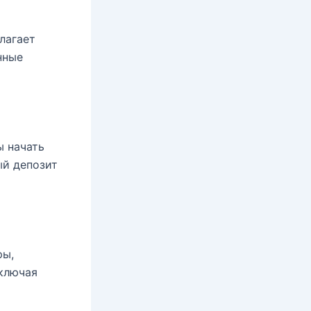
лагает
нные
ы начать
ый депозит
ры,
включая