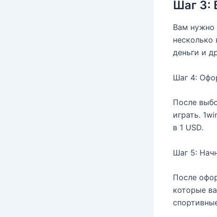
Шаг 3:
Вам нужно 
несколько 
деньги и д
Шаг 4: Офо
После выбо
играть. 1w
в 1 USD.
Шаг 5: Нач
После офор
которые ва
спортивные