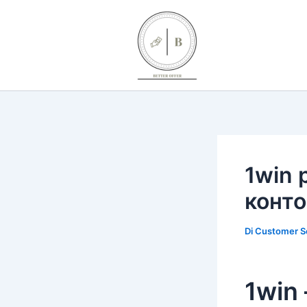
Vai
al
contenuto
1win 
конто
Di
Customer S
1win