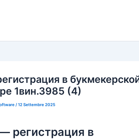
регистрация в букмекерско
ре 1вин.3985 (4)
oftware
/
12 Settembre 2025
 — регистрация в