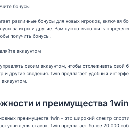
учите бонусы
агает различные бонусы для новых игроков, включая бо
онусы за игры и другие. Вам нужно выполнить определ
тобы получить бонусы.
авляйте аккаунтом
управлять своим аккаунтом, чтобы отслеживать свой б
р и другие сведения. 1win предлагает удобный интерфе
 аккаунтом.
жности и преимущества 1win
новных преимуществ 1win – это широкий спектр спорт
оступных для ставок. 1win предлагает более 20 000 со