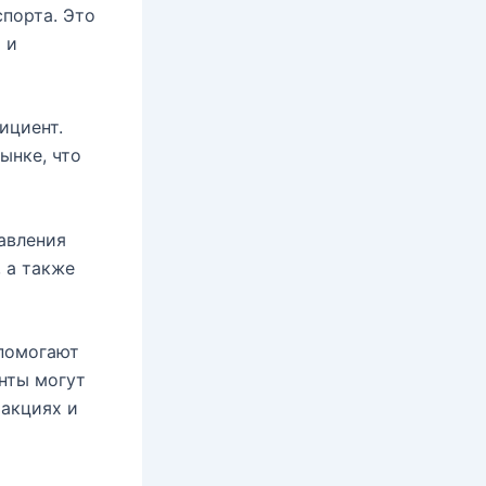
спорта. Это
 и
ициент.
ынке, что
авления
, а также
 помогают
нты могут
 акциях и