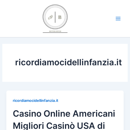
Vai
Main
al
Men
contenuto
ricordiamocidellinfanzia.it
ricordiamocidellinfanzia.it
Casino Online Americani
Migliori Casinò USA di