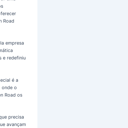
os
ferecer
en Road
ela empresa
mática
 e redefiniu
ecial é a
, onde o
en Road os
que precisa
que avançam