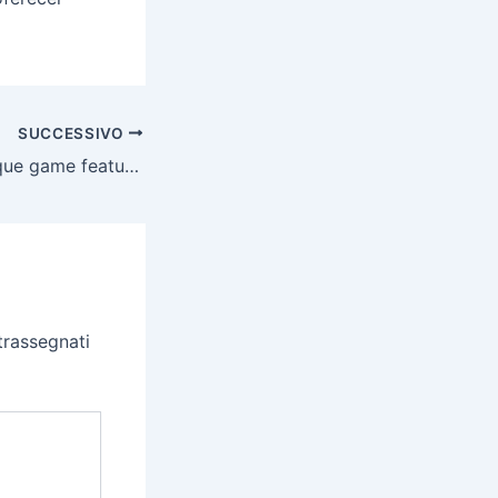
SUCCESSIVO
Exploring the unique game features of ROLLAU Casino online platform
trassegnati