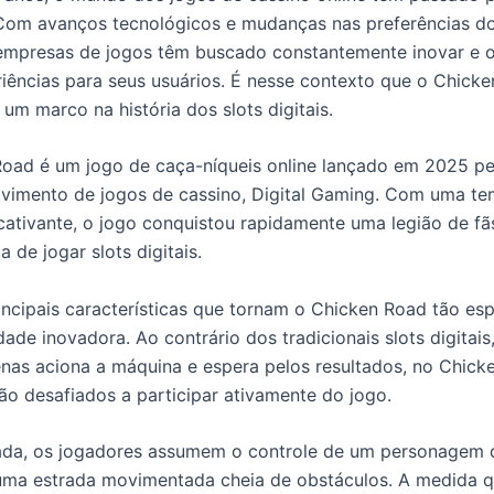
Com avanços tecnológicos e mudanças nas preferências d
empresas de jogos têm buscado constantemente inovar e o
iências para seus usuários. É nesse contexto que o Chick
um marco na história dos slots digitais.
oad é um jogo de caça-níqueis online lançado em 2025 p
vimento de jogos de cassino, Digital Gaming. Com uma te
 cativante, o jogo conquistou rapidamente uma legião de fãs
a de jogar slots digitais.
ncipais características que tornam o Chicken Road tão esp
dade inovadora. Ao contrário dos tradicionais slots digitais
nas aciona a máquina e espera pelos resultados, no Chick
ão desafiados a participar ativamente do jogo.
ada, os jogadores assumem o controle de um personagem 
 uma estrada movimentada cheia de obstáculos. A medida 