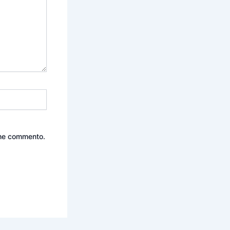
 che commento.