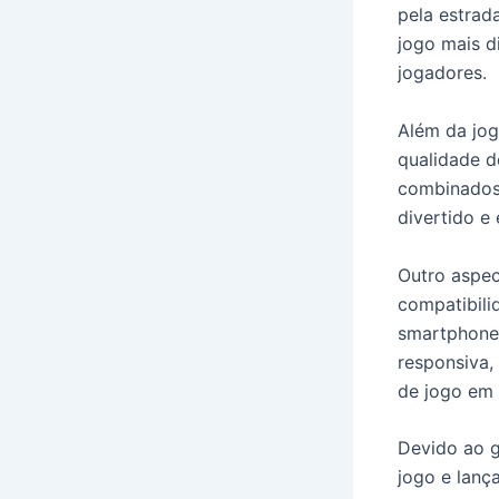
pela estrad
jogo mais d
jogadores.
Além da jog
qualidade de
combinados 
divertido e
Outro aspec
compatibili
smartphones
responsiva,
de jogo em 
Devido ao g
jogo e lanç