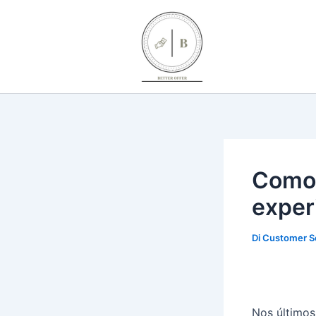
Vai
al
contenuto
Como 
exper
Di
Customer S
Nos últimos