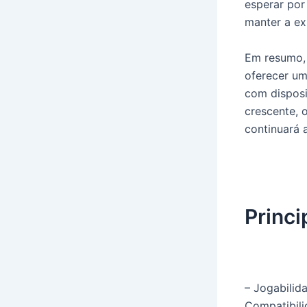
esperar por
manter a ex
Em resumo, 
oferecer um
com disposi
crescente, 
continuará 
Princi
– Jogabilida
Compatibili