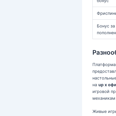
бонус
Фриспин
Бонус за
пополне
Разноо
Платформа 
предоставл
настольные
на
up x оф
игровой пр
механикам 
Живые игры