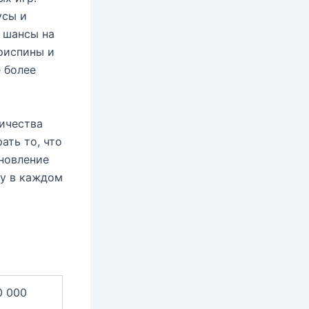
усы и
 шансы на
риспины и
 более
ичества
ать то, что
бновление
ну в каждом
0 000