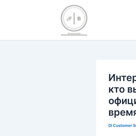
Vai
al
contenuto
Инте
кто в
офици
врем
Di
Customer S