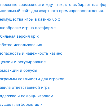
тересные возможности ждут тех, кто выбирает платфо
ициальный сайт для азартного времяпрепровождения.
еимущества игры в казино up x
знообразие игр на платформе
бильная версия up x
обство использования
зопасность и надежность казино
цензии и регулирование
омоакции и бонусы
ограммы лояльности для игроков
авила ответственной игры
ддержка и помощь игрокам
дущее платформы up x