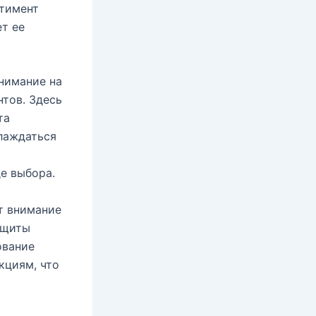
ртимент
ет ее
нимание на
тов. Здесь
та
слаждаться
е выбора.
т внимание
ащиты
ование
кциям, что