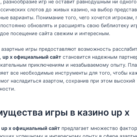
, разнообразие игр не оставит равнодушным ни одного
ассических слотов до живых казино, на выбор предста
ые варианты. Понимание того, чего хочется игрокам, 
постоянно обновлять и расширять свою библиотеку игр
дое посещение сайта свежим и интересным.
е азартные игры предоставляют возможность расслабит
,
up x официальный сайт
становится надежным партне
екательным приключениям и незабываемому опыту. Пл
яет все необходимые инструменты для того, чтобы к
ог насладиться азартом, сохранив при этом высокий
ности.
ущества игры в казино up x
а
up x официальный сайт
предлагает множество фактор
ющих успешному и интересному опыту в сфере азартны