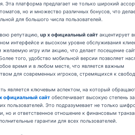
я. Эта платформа предлагает не только широкий ассо
томатов, но и множество различных бонусов, что дела
льной для большого числа пользователей.
свою репутацию,
up x официальный сайт
акцентирует в
ном интерфейсе и высоком уровне обслуживания клиен
и желаемую игру или акцию, что делает посещение сай
Более того, удобство мобильной версии позволяет на
юбое время и в любом месте, что является важным
вом для современных игроков, стремящихся к свобод
ть является ключевым аспектом, на который обращаю
 x официальный сайт
обеспечивает высокую степень з
их пользователей. Это подразумевает не только шифр
, но и ответственное отношение к финансовым транза
полнительные гарантии для всех пользователей.