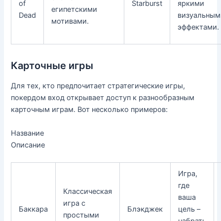
of
Starburst
яркими
египетскими
Dead
визуальным
мотивами.
эффектами.
Карточные игры
Для тех, кто предпочитает стратегические игры,
покердом вход открывает доступ к разнообразным
карточным играм. Вот несколько примеров:
Название
Описание
Игра,
где
Классическая
ваша
игра с
Баккара
Блэкджек
цель –
простыми