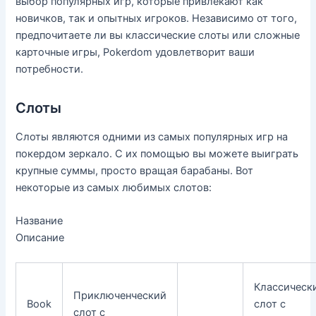
выбор популярных игр, которые привлекают как
новичков, так и опытных игроков. Независимо от того,
предпочитаете ли вы классические слоты или сложные
карточные игры, Pokerdom удовлетворит ваши
потребности.
Слоты
Слоты являются одними из самых популярных игр на
покердом зеркало. С их помощью вы можете выиграть
крупные суммы, просто вращая барабаны. Вот
некоторые из самых любимых слотов:
Название
Описание
Классическ
Приключенческий
Book
слот с
слот с