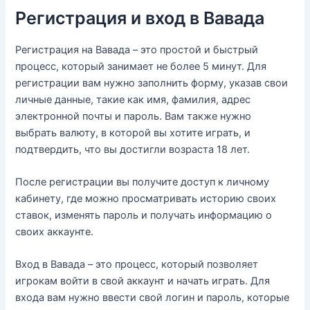
Регистрация и вход в Вавада
Регистрация на Вавада – это простой и быстрый
процесс, который занимает не более 5 минут. Для
регистрации вам нужно заполнить форму, указав свои
личные данные, такие как имя, фамилия, адрес
электронной почты и пароль. Вам также нужно
выбрать валюту, в которой вы хотите играть, и
подтвердить, что вы достигли возраста 18 лет.
После регистрации вы получите доступ к личному
кабинету, где можно просматривать историю своих
ставок, изменять пароль и получать информацию о
своих аккаунте.
Вход в Вавада – это процесс, который позволяет
игрокам войти в свой аккаунт и начать играть. Для
входа вам нужно ввести свой логин и пароль, которые