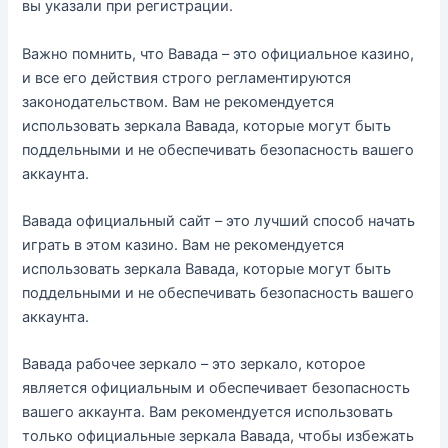
вы указали при регистрации.
Важно помнить, что Вавада – это официальное казино,
и все его действия строго регламентируются
законодательством. Вам не рекомендуется
использовать зеркала Вавада, которые могут быть
поддельными и не обеспечивать безопасность вашего
аккаунта.
Вавада официальный сайт – это лучший способ начать
играть в этом казино. Вам не рекомендуется
использовать зеркала Вавада, которые могут быть
поддельными и не обеспечивать безопасность вашего
аккаунта.
Вавада рабочее зеркало – это зеркало, которое
является официальным и обеспечивает безопасность
вашего аккаунта. Вам рекомендуется использовать
только официальные зеркала Вавада, чтобы избежать