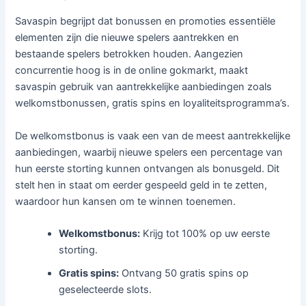
Savaspin begrijpt dat bonussen en promoties essentiële
elementen zijn die nieuwe spelers aantrekken en
bestaande spelers betrokken houden. Aangezien
concurrentie hoog is in de online gokmarkt, maakt
savaspin gebruik van aantrekkelijke aanbiedingen zoals
welkomstbonussen, gratis spins en loyaliteitsprogramma’s.
De welkomstbonus is vaak een van de meest aantrekkelijke
aanbiedingen, waarbij nieuwe spelers een percentage van
hun eerste storting kunnen ontvangen als bonusgeld. Dit
stelt hen in staat om eerder gespeeld geld in te zetten,
waardoor hun kansen om te winnen toenemen.
Welkomstbonus:
Krijg tot 100% op uw eerste
storting.
Gratis spins:
Ontvang 50 gratis spins op
geselecteerde slots.