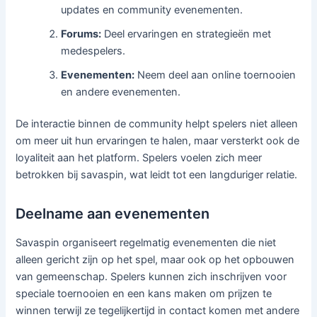
updates en community evenementen.
Forums:
Deel ervaringen en strategieën met
medespelers.
Evenementen:
Neem deel aan online toernooien
en andere evenementen.
De interactie binnen de community helpt spelers niet alleen
om meer uit hun ervaringen te halen, maar versterkt ook de
loyaliteit aan het platform. Spelers voelen zich meer
betrokken bij savaspin, wat leidt tot een langduriger relatie.
Deelname aan evenementen
Savaspin organiseert regelmatig evenementen die niet
alleen gericht zijn op het spel, maar ook op het opbouwen
van gemeenschap. Spelers kunnen zich inschrijven voor
speciale toernooien en een kans maken om prijzen te
winnen terwijl ze tegelijkertijd in contact komen met andere