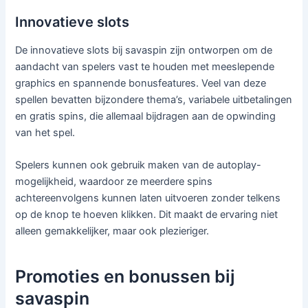
Innovatieve slots
De innovatieve slots bij savaspin zijn ontworpen om de
aandacht van spelers vast te houden met meeslepende
graphics en spannende bonusfeatures. Veel van deze
spellen bevatten bijzondere thema’s, variabele uitbetalingen
en gratis spins, die allemaal bijdragen aan de opwinding
van het spel.
Spelers kunnen ook gebruik maken van de autoplay-
mogelijkheid, waardoor ze meerdere spins
achtereenvolgens kunnen laten uitvoeren zonder telkens
op de knop te hoeven klikken. Dit maakt de ervaring niet
alleen gemakkelijker, maar ook plezieriger.
Promoties en bonussen bij
savaspin