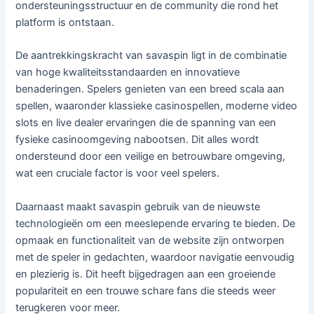
ondersteuningsstructuur en de community die rond het
platform is ontstaan.
De aantrekkingskracht van savaspin ligt in de combinatie
van hoge kwaliteitsstandaarden en innovatieve
benaderingen. Spelers genieten van een breed scala aan
spellen, waaronder klassieke casinospellen, moderne video
slots en live dealer ervaringen die de spanning van een
fysieke casinoomgeving nabootsen. Dit alles wordt
ondersteund door een veilige en betrouwbare omgeving,
wat een cruciale factor is voor veel spelers.
Daarnaast maakt savaspin gebruik van de nieuwste
technologieën om een meeslepende ervaring te bieden. De
opmaak en functionaliteit van de website zijn ontworpen
met de speler in gedachten, waardoor navigatie eenvoudig
en plezierig is. Dit heeft bijgedragen aan een groeiende
populariteit en een trouwe schare fans die steeds weer
terugkeren voor meer.