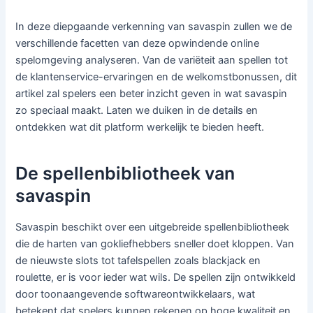
In deze diepgaande verkenning van savaspin zullen we de
verschillende facetten van deze opwindende online
spelomgeving analyseren. Van de variëteit aan spellen tot
de klantenservice-ervaringen en de welkomstbonussen, dit
artikel zal spelers een beter inzicht geven in wat savaspin
zo speciaal maakt. Laten we duiken in de details en
ontdekken wat dit platform werkelijk te bieden heeft.
De spellenbibliotheek van
savaspin
Savaspin beschikt over een uitgebreide spellenbibliotheek
die de harten van gokliefhebbers sneller doet kloppen. Van
de nieuwste slots tot tafelspellen zoals blackjack en
roulette, er is voor ieder wat wils. De spellen zijn ontwikkeld
door toonaangevende softwareontwikkelaars, wat
betekent dat spelers kunnen rekenen op hoge kwaliteit en