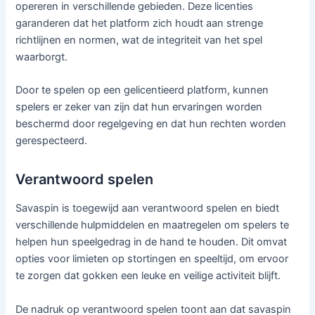
opereren in verschillende gebieden. Deze licenties
garanderen dat het platform zich houdt aan strenge
richtlijnen en normen, wat de integriteit van het spel
waarborgt.
Door te spelen op een gelicentieerd platform, kunnen
spelers er zeker van zijn dat hun ervaringen worden
beschermd door regelgeving en dat hun rechten worden
gerespecteerd.
Verantwoord spelen
Savaspin is toegewijd aan verantwoord spelen en biedt
verschillende hulpmiddelen en maatregelen om spelers te
helpen hun speelgedrag in de hand te houden. Dit omvat
opties voor limieten op stortingen en speeltijd, om ervoor
te zorgen dat gokken een leuke en veilige activiteit blijft.
De nadruk op verantwoord spelen toont aan dat savaspin