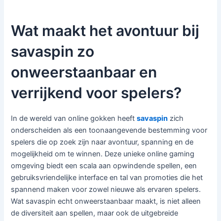
Wat maakt het avontuur bij
savaspin zo
onweerstaanbaar en
verrijkend voor spelers?
In de wereld van online gokken heeft
savaspin
zich
onderscheiden als een toonaangevende bestemming voor
spelers die op zoek zijn naar avontuur, spanning en de
mogelijkheid om te winnen. Deze unieke online gaming
omgeving biedt een scala aan opwindende spellen, een
gebruiksvriendelijke interface en tal van promoties die het
spannend maken voor zowel nieuwe als ervaren spelers.
Wat savaspin echt onweerstaanbaar maakt, is niet alleen
de diversiteit aan spellen, maar ook de uitgebreide