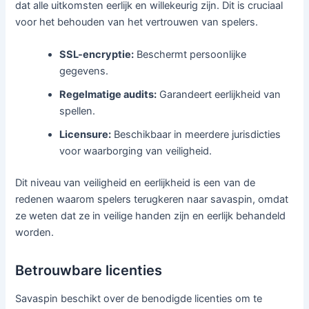
dat alle uitkomsten eerlijk en willekeurig zijn. Dit is cruciaal
voor het behouden van het vertrouwen van spelers.
SSL-encryptie:
Beschermt persoonlijke
gegevens.
Regelmatige audits:
Garandeert eerlijkheid van
spellen.
Licensure:
Beschikbaar in meerdere jurisdicties
voor waarborging van veiligheid.
Dit niveau van veiligheid en eerlijkheid is een van de
redenen waarom spelers terugkeren naar savaspin, omdat
ze weten dat ze in veilige handen zijn en eerlijk behandeld
worden.
Betrouwbare licenties
Savaspin beschikt over de benodigde licenties om te