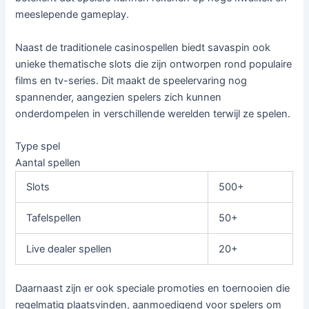
meeslepende gameplay.
Naast de traditionele casinospellen biedt savaspin ook
unieke thematische slots die zijn ontworpen rond populaire
films en tv-series. Dit maakt de speelervaring nog
spannender, aangezien spelers zich kunnen
onderdompelen in verschillende werelden terwijl ze spelen.
Type spel
Aantal spellen
Slots
500+
Tafelspellen
50+
Live dealer spellen
20+
Daarnaast zijn er ook speciale promoties en toernooien die
regelmatig plaatsvinden, aanmoedigend voor spelers om