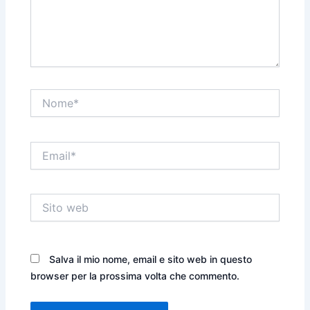
Nome*
Email*
Sito
web
Salva il mio nome, email e sito web in questo
browser per la prossima volta che commento.