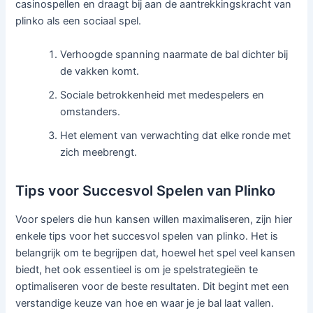
casinospellen en draagt bij aan de aantrekkingskracht van
plinko als een sociaal spel.
Verhoogde spanning naarmate de bal dichter bij
de vakken komt.
Sociale betrokkenheid met medespelers en
omstanders.
Het element van verwachting dat elke ronde met
zich meebrengt.
Tips voor Succesvol Spelen van Plinko
Voor spelers die hun kansen willen maximaliseren, zijn hier
enkele tips voor het succesvol spelen van plinko. Het is
belangrijk om te begrijpen dat, hoewel het spel veel kansen
biedt, het ook essentieel is om je spelstrategieën te
optimaliseren voor de beste resultaten. Dit begint met een
verstandige keuze van hoe en waar je je bal laat vallen.